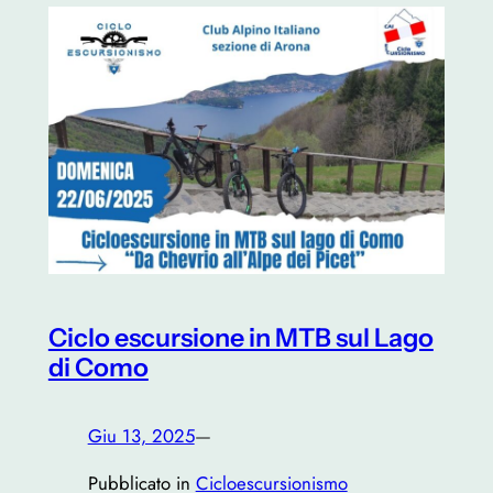
Ciclo escursione in MTB sul Lago
di Como
Giu 13, 2025
—
Pubblicato in
Cicloescursionismo