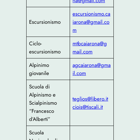
na@gmail.com
escursionismo.ca
Escursionismo
iarona@gmail.co
m
Ciclo-
mtbcaiarona@g
escursionismo
mail.com
Alpinimo
agcaiarona@gma
giovanile
il.com
Scuola di
Alpinismo e
teglios@libero.it
Scialpinismo
ciois@tiscali.it
“Francesco
d’Alberti”
Scuola