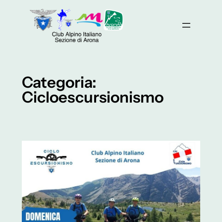
Vai
al
contenuto
Categoria:
Cicloescursionismo