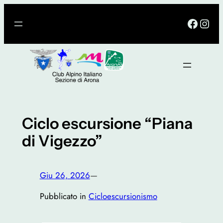
Vai
Facebo
Inst
al
contenuto
Ciclo escursione “Piana
di Vigezzo”
Giu 26, 2026
—
Pubblicato in
Cicloescursionismo