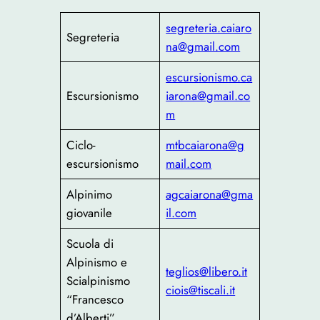
segreteria.caiaro
Segreteria
na@gmail.com
escursionismo.ca
Escursionismo
iarona@gmail.co
m
Ciclo-
mtbcaiarona@g
escursionismo
mail.com
Alpinimo
agcaiarona@gma
giovanile
il.com
Scuola di
Alpinismo e
teglios@libero.it
Scialpinismo
ciois@tiscali.it
“Francesco
d’Alberti”