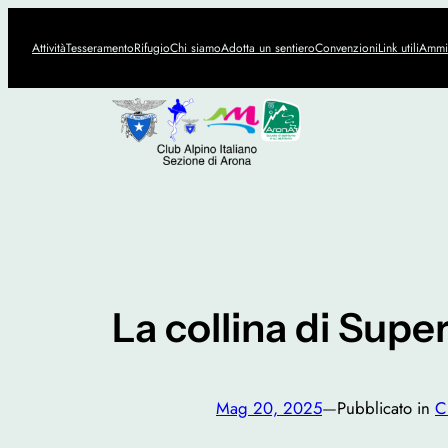
Vai
al
Attività
Tesseramento
Rifugio
Chi siamo
Adotta un sentiero
Convenzioni
Link utili
Ammin
contenuto
La collina di Sup
Mag 20, 2025
—
Pubblicato in
C