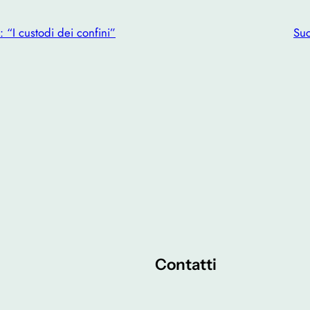
 “I custodi dei confini”
Suc
Contatti