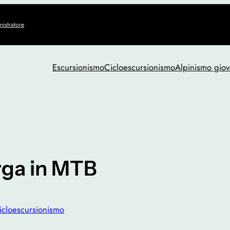
istratore
Escursionismo
Cicloescursionismo
Alpinismo giov
erga in MTB
icloescursionismo