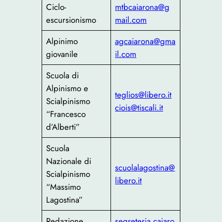
Ciclo-
mtbcaiarona@g
escursionismo
mail.com
Alpinimo
agcaiarona@gma
giovanile
il.com
Scuola di
Alpinismo e
teglios@libero.it
Scialpinismo
ciois@tiscali.it
“Francesco
d’Alberti”
Scuola
Nazionale di
scuolalagostina@
Scialpinismo
libero.it
“Massimo
Lagostina”
Redazione
segreteria.caiaro