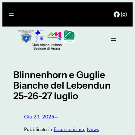
Vai
Facebo
Inst
al
contenuto
Blinnenhorn e Guglie
Bianche del Lebendun
25-26-27 luglio
Giu 23, 2025
—
Pubblicato in
Escursionismo
, 
News