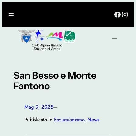
Vai
Facebo
Inst
al
contenuto
San Besso e Monte
Fantono
Mag 9, 2025
—
Pubblicato in
Escursionismo
, 
News