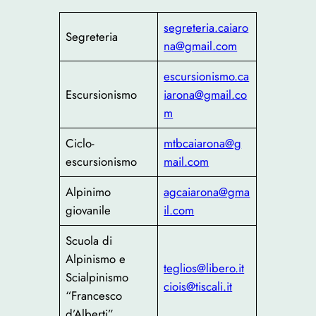
segreteria.caiaro
Segreteria
na@gmail.com
escursionismo.ca
Escursionismo
iarona@gmail.co
m
Ciclo-
mtbcaiarona@g
escursionismo
mail.com
Alpinimo
agcaiarona@gma
giovanile
il.com
Scuola di
Alpinismo e
teglios@libero.it
Scialpinismo
ciois@tiscali.it
“Francesco
d’Alberti”