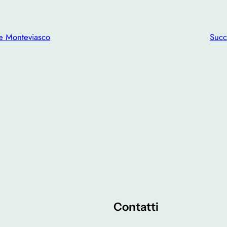
 e Monteviasco
Succ
Contatti