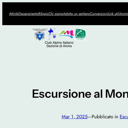
Vai
al
Attività
Tesseramento
Rifugio
Chi siamo
Adotta un sentiero
Convenzioni
Link utili
Ammin
contenuto
Escursione al Mon
Mar 1, 2025
—
Pubblicato in
Esc