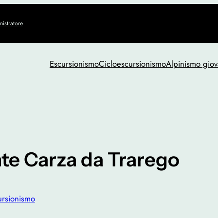
istratore
Escursionismo
Cicloescursionismo
Alpinismo giov
te Carza da Trarego
ursionismo